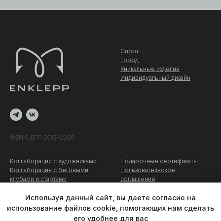
Спорт
Город
Уникальные изделия
Индивидуальный дизайн
©ENKLEPP 2013–2026
Коллаборации с художниками
Подарочные сертификаты
Коллаборация c беговыми
Пользовательское
клубами и стартами
соглашение
Оптовые заказы
Политика конфиденциальности
О компании
Используя данный сайт, вы даете согласие на
использование файлов cookie, помогающих нам сделать
его удобнее для вас