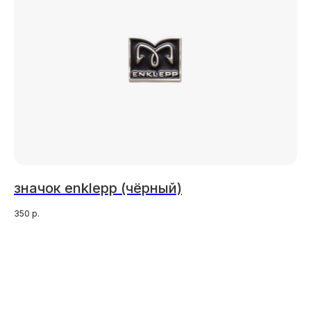
значок enklepp (чёрный)
350
р.