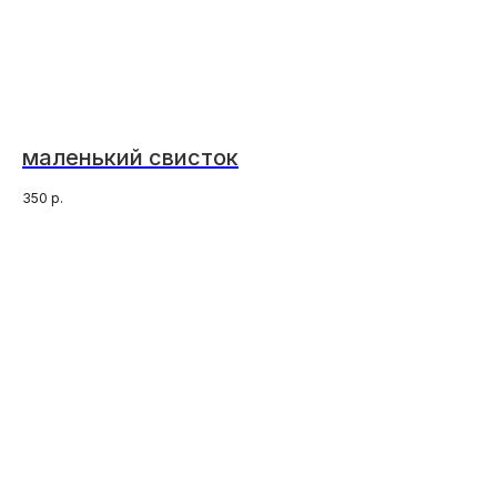
маленький свисток
350
р.