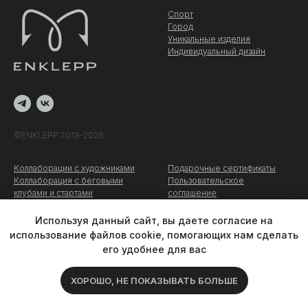
Спорт
Город
Уникальные изделия
Индивидуальный дизайн
©ENKLEPP 2013–2026
Коллаборации с художниками
Подарочные сертификаты
Коллаборация c беговыми
Пользовательское
клубами и стартами
соглашение
Оптовые заказы
Политика конфиденциальности
О компании
Используя данный сайт, вы даете согласие на
использование файлов cookie, помогающих нам сделать
его удобнее для вас
ХОРОШО, НЕ ПОКАЗЫВАТЬ БОЛЬШЕ