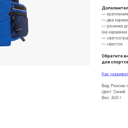
Дополните
— крепления
— два карма
— резинки д
(на карманах
— светоотр
— свисток
Обратите в
для спортсм
Как ухаживат
Вид: Рюкзак
Цвет: Синий
Вес: 400 г