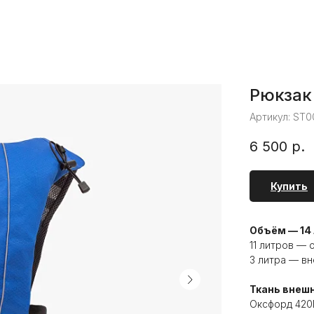
Рюкзак 
Артикул:
ST0
6 500
р.
Купить
Объём — 14
11 литров — 
3 литра — в
Ткань внеш
Оксфорд 420