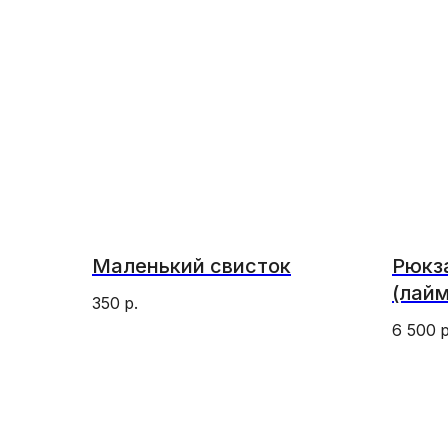
Маленький свисток
Рюкза
(лайм
350
р.
6 500
р