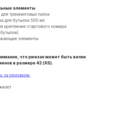
льные элементы
 для треккинговых палок
на для бутылок 500 мл
ля крепления стартового номера
 бутылок)
ажающие элементы
нимание, что рюкзак может быть велик
енов в размере 42 (XS).
ь за рюкзаком.
-жилет