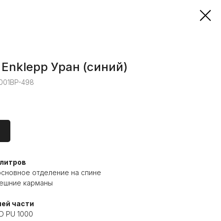
Enklepp Уран (синий)
001BP-498
 литров
основное отделение на спине
нешние карманы
ней части
D PU 1000