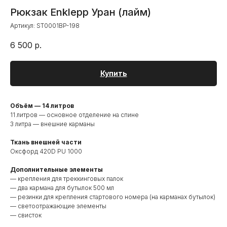
Рюкзак Enklepp Уран (лайм)
Артикул:
ST0001BP-198
6 500
р.
Купить
Объём — 14 литров
11 литров — основное отделение на спине
3 литра — внешние карманы
Ткань внешней части
Оксфорд 420D PU 1000
Дополнительные элементы
— крепления для треккинговых палок
— два кармана для бутылок 500 мл
— резинки для крепления стартового номера (на карманах бутылок)
— светоотражающие элементы
— свисток