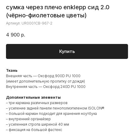
сумка через плечо enklepp сид 2.0
(чёрно-фиолетовые цветы)
Артикул:
UR0001CB-967-2
4 900
р.
Купить
Ткань
Внешняя часть — Оксфорд 900D PU 1000
(имеет дополнительную пропитку от дождя)
Внутренняя часть — Оксфорд 240D PU 1000
Дополнительные элементы
– три кармана различных размеров
– усиление задней панели пенополиэтиленом ISOLON®
– большой карман подходит для хранения ноутбука
– внутренний органайзер
– усиленная стропа шириной 40 мм
– фиксация на большой фастекс