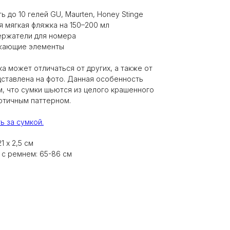
ь до 10 гелей GU, Maurten, Honey Stinge
 мягкая фляжка на 150–200 мл
ержатели для номера
жающие элементы
а может отличаться от других, а также от
дставлена на фото. Данная особенность
м, что сумки шьются из целого крашенного
отичным паттерном.
ь за сумкой.
1 х 2,5 см
 с ремнем: 65-86 см