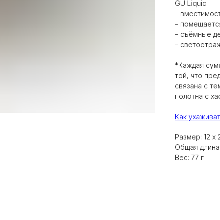
GU Liquid
– вместимост
– помещается
– съёмные д
– светоотра
*Каждая сумк
той, что пре
связана с те
полотна с ха
Как ухаживат
Размер: 12 х 2
Общая длина
Вес: 77 г