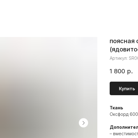
поясная 
(ядовито
Артикул:
SR0
1 800
р.
Купить
Ткань
Оксфорд 600
Дополните
– вместимост