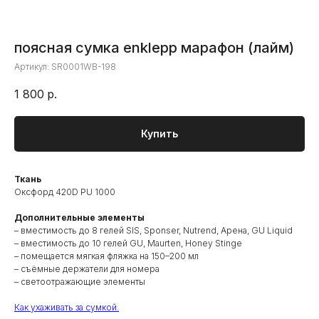
поясная сумка enklepp марафон (лайм)
Артикул:
SR0001WB-198
1 800
р.
Купить
Ткань
Оксфорд 420D PU 1000
Дополнительные элементы
– вместимость до 8 гелей SIS, Sponser, Nutrend, Арена, GU Liquid
– вместимость до 10 гелей GU, Maurten, Honey Stinge
– помещается мягкая фляжка на 150–200 мл
– съёмные держатели для номера
– светоотражающие элементы
Как ухаживать за сумкой.