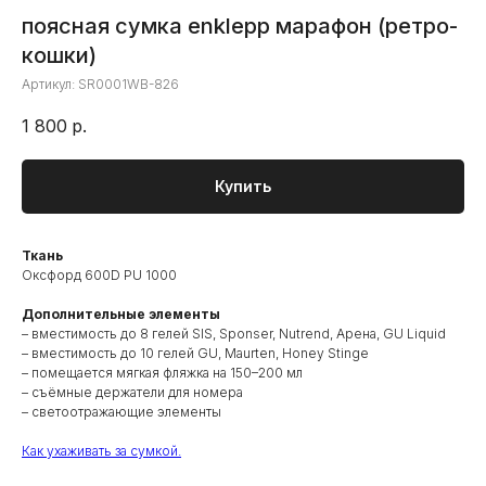
поясная сумка enklepp марафон (ретро-
кошки)
Артикул:
SR0001WB-826
1 800
р.
Купить
Ткань
Оксфорд 600D PU 1000
Дополнительные элементы
– вместимость до 8 гелей SIS, Sponser, Nutrend, Арена, GU Liquid
– вместимость до 10 гелей GU, Maurten, Honey Stinge
– помещается мягкая фляжка на 150–200 мл
– съёмные держатели для номера
– светоотражающие элементы
Как ухаживать за сумкой.