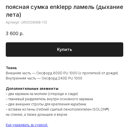
поясная сумка enklepp ламель (дыхание
лета)
Артикул:
UR0006WB-113
3 600
р.
Купить
Ткань
Внешняя часть — Оксфорд 600D PU 1000 (с пропиткой от дождя)
Внутренняя часть — Оксфорд 240D PU 1000
Дополнительные элементы
– два кармана на молнии (спереди и сзади)
– тканевый разделитель внутри основного кармана
– две внешних стропы для крепления карабина
– вставки из пены (гибкий сшитый пенополиэтилен ISOLON®)
на спинке, а также донышке и верхе
Как ухаживать за сумкой.