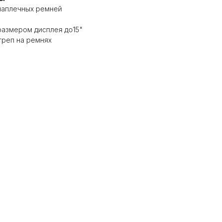
 наплечных ремней
 размером дисплея до15"
треп на ремнях