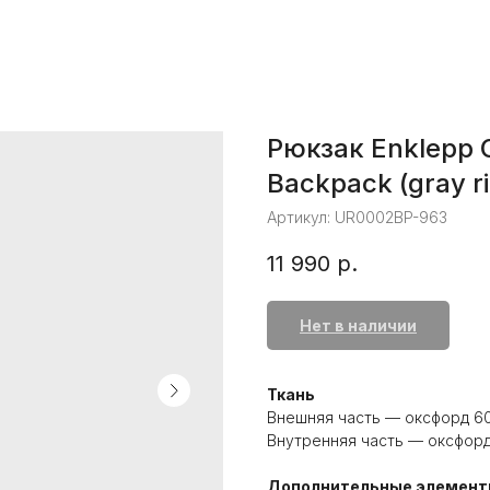
Рюкзак Enklepp G
Backpack (gray r
Артикул:
UR0002BP-963
11 990
р.
Нет в наличии
Ткань
Внешняя часть — оксфорд 60
Внутренняя часть — оксфорд
Дополнительные элемен