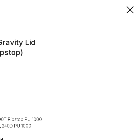
ravity Lid
ipstop)
0T Ripstop PU 1000
 240D PU 1000
ты