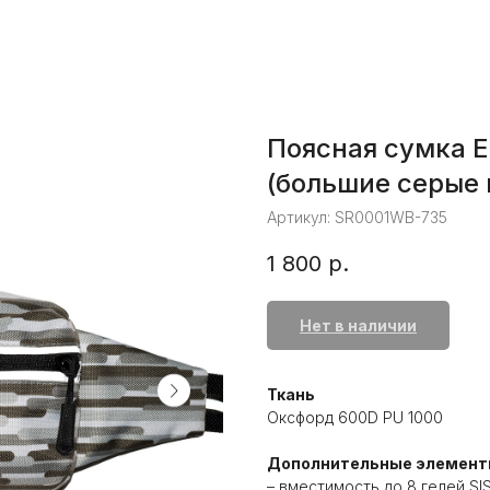
Поясная сумка 
(большие серые 
Артикул:
SR0001WB-735
1 800
р.
Нет в наличии
Ткань
Оксфорд 600D PU 1000
Дополнительные элемен
– вместимость до 8 гелей SIS