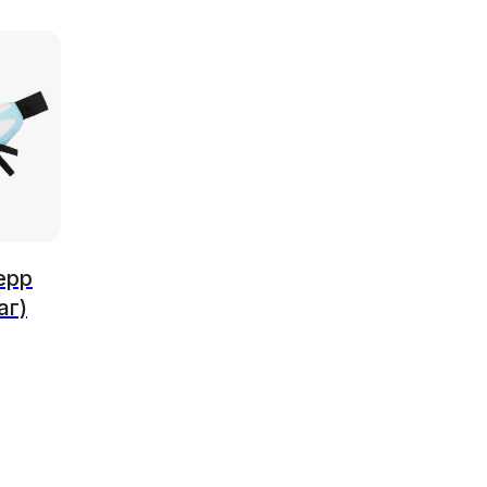
epp
аг)