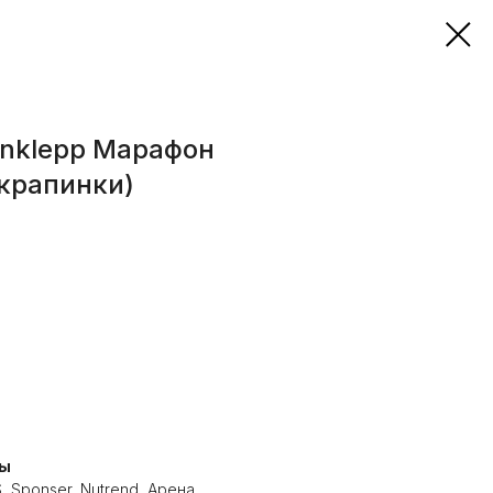
Enklepp Марафон
крапинки)
ты
, Sponser, Nutrend, Арена,