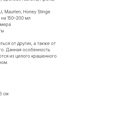
, Maurten, Honey Stinge
 на 150–200 мл
омера
ты
ься от других, а также от
ото. Данная особенность
ются из целого крашенного
ном.
6 см