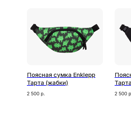
Поясная сумка Enklepp
Поясн
Тарта (жабки)
Тарта
2 500
р.
2 500
р