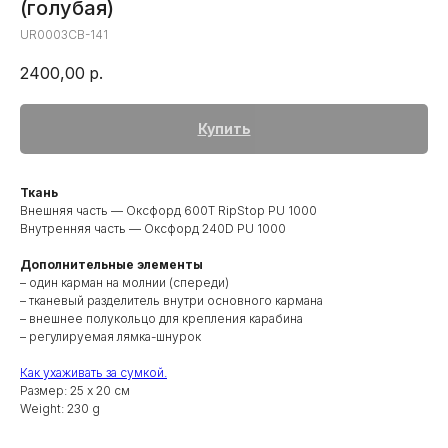
(голубая)
UR0003CB-141
2400,00
р.
Купить
Ткань
Внешняя часть — Оксфорд 600T RipStop PU 1000
Внутренняя часть — Оксфорд 240D PU 1000
Дополнительные элементы
– один карман на молнии (спереди)
– тканевый разделитель внутри основного кармана
– внешнее полукольцо для крепления карабина
– регулируемая лямка-шнурок
Как ухаживать за сумкой.
Размер: 25 х 20 см
Weight: 230 g