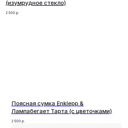
(изумрудное стекло)
2 500
р.
Поясная сумка Enklepp &
Лампабегает Тарта (с цветочками)
2 500
р.