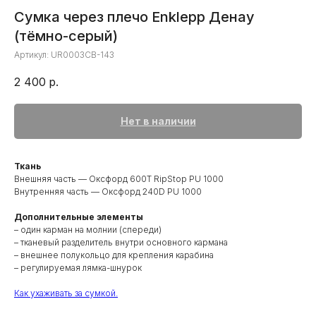
Сумка через плечо Enklepp Денау
(тёмно-серый)
Артикул:
UR0003CB-143
2 400
р.
Нет в наличии
Ткань
Внешняя часть — Оксфорд 600T RipStop PU 1000
Внутренняя часть — Оксфорд 240D PU 1000
Дополнительные элементы
– один карман на молнии (спереди)
– тканевый разделитель внутри основного кармана
– внешнее полукольцо для крепления карабина
– регулируемая лямка-шнурок
Как ухаживать за сумкой.